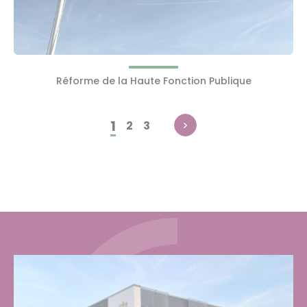
Réforme de la Haute Fonction Publique
1
2
3
Page
Page
Page
courante