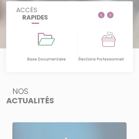
ACCÈS
RAPIDES
es
Base Documentaire
Élections Professionnelles 2026
NOS
ACTUALITÉS