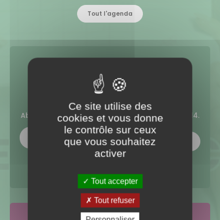
Tout l'agenda
NOTRE
NEWSLETTER
Ce site utilise des
Abonnez-vous à la lettre d'information du CDG14.
cookies et vous donne
le contrôle sur ceux
que vous souhaitez
activer
Tout accepter
Tout refuser
Personnaliser