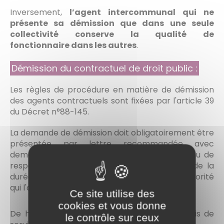
Inversement,
l’agent intercommunal qui ne
présente sa démission que dans une seule
collectivité conserve la qualité de
fonctionnaire dans les autres
.
Démission du contractuel de droit public :
Les règles de procédure en matière de démission
des agents contractuels sont fixées par l'article 39
du Décret n°88-145.
La demande de démission doit obligatoirement être
présentée par lettre recommandée avec
demande d'avis de réception ; l'agent est tenu de
respecter un
préavis
, variable en fonction de la
durée de services accomplie auprès de l'autorité
qui l'a recruté :
Ce site utilise des
cookies et vous donne
De huit jours s'il a accompli moins de six mois de
le contrôle sur ceux