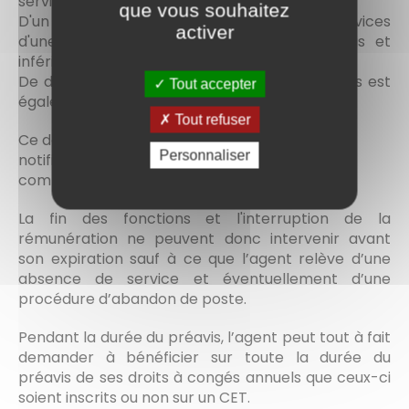
services
que vous souhaitez
D'un mois au moins s'il a accompli des services
activer
d'une durée égale ou supérieure à six mois et
inférieure à deux ans
De deux mois au moins si la durée des services est
Tout accepter
égale ou supérieure à deux ans
Tout refuser
Ce délai de préavis, qui débute le jour suivant la
Personnaliser
notification de la démission, s'impose à l'agent
comme à l'administration.
La fin des fonctions et l'interruption de la
rémunération ne peuvent donc intervenir avant
son expiration sauf à ce que l’agent relève d’une
absence de service et éventuellement d’une
procédure d’abandon de poste.
Pendant la durée du préavis, l’agent peut tout à fait
demander à bénéficier sur toute la durée du
préavis de ses droits à congés annuels que ceux-ci
soient inscrits ou non sur un CET.