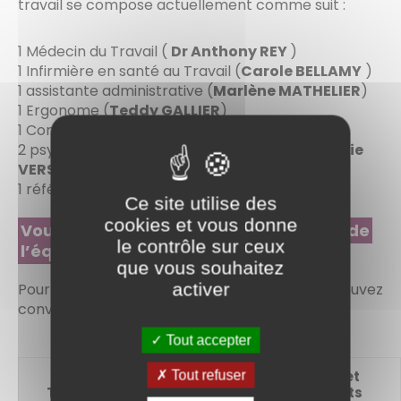
travail se compose actuellement comme suit :
1 Médecin du Travail (
Dr Anthony REY
)
1 Infirmière en santé au Travail (
Carole BELLAMY
)
1 assistante administrative (
Marlène MATHELIER
)
1 Ergonome (
Teddy GALLIER
)
1 Conseiller en prévention (
Fabrice BOJARSKI
)
2 psychologues du travail vacataires (
Stéphanie
VERSEPUY et Florian WYNNE
)
1 référente handicap (
Clotilde BIENFAIT
)
Ce site utilise des
cookies et vous donne
Vous souhaitez bénéficier des actions de
le contrôle sur ceux
l’équipe pluridisciplinaire ?
que vous souhaitez
activer
Pour bénéficier de ces services, vous pouvez
conventionner au service santé au travail.
Tout accepter
Collectivités et
Tout refuser
Tarifs 2024- 2025 *
établissements