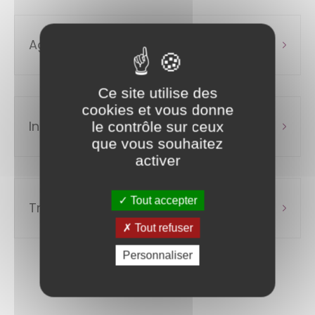
Agents contractuels de droit public
Ce site utilise des
cookies et vous donne
Intégration directe
le contrôle sur ceux
que vous souhaitez
activer
Tout accepter
Travailleurs reconnus handicapés
Tout refuser
Personnaliser