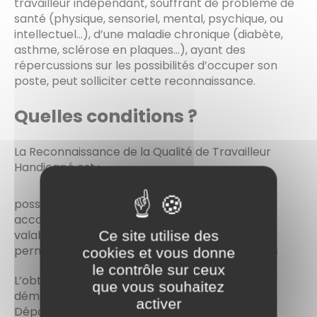
travailleur indépendant, souffrant de problème de
santé (physique, sensoriel, mental, psychique, ou
intellectuel…), d’une maladie chronique (diabète,
asthme, sclérose en plaques…), ayant des
répercussions sur les possibilités d’occuper son
poste, peut solliciter cette reconnaissance.
Quelles conditions ?
La Reconnaissance de la Qualité de Travailleur
Handicapé est :
possible à partir de l’âge de 16 ans
accordée pour une durée de 1 à 10 ans
valable sur l’ensemble du territoire français
Ce site utilise des
permet d’accéder à des aides et à des services
cookies et vous donne
le contrôle sur ceux
L’obtention de la RQTH doit faire l’objet d’une
que vous souhaitez
démarche personnelle auprès de la Maison
activer
Départementale des Personnes Handicapées