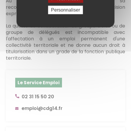
Au terme de cette durée maximale, sa
reconduction ne peut avoir lieu que par décision
Personnaliser
expresse et pour une durée indéterminée.
La qualité de collaborateur de groupe d'élus ou de
groupe de délégués est incompatible avec
l'affectation à un emploi permanent d'une
collectivité territoriale et ne donne aucun droit à
titularisation dans un grade de la fonction publique
territoriale.
Le Service Emploi
02 31 15 50 20
emploi@cdg14.fr