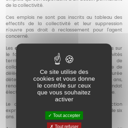
de la collectivité.
Ces emplois ne sont pas inscrits au tableau des
effectifs de la collectivité et leur suppression
n'ouvre pas droit à reclassement pour l'agent
concerné.
Les
agents contractuels
territoriaux recrutés sur
le fondement du code général des collectivités
territoriales pour exercer les fonctions de
collaborateur de groupe d'élus ou de groupe de
Ce site utilise des
délégués sont engagés par contrat à durée
cookies et vous donne
déterminée pour une durée maximale de trois ans,
le contrôle sur ceux
renouvelable, dans la limite du terme du mandat
électoral de l'assemblée délibérante concernée.
que vous souhaitez
activer
Le contrat est renouvelable par reconduction
expresse, dans la limite d'une durée maximale de six
Tout accepter
ans.
Tout refuser