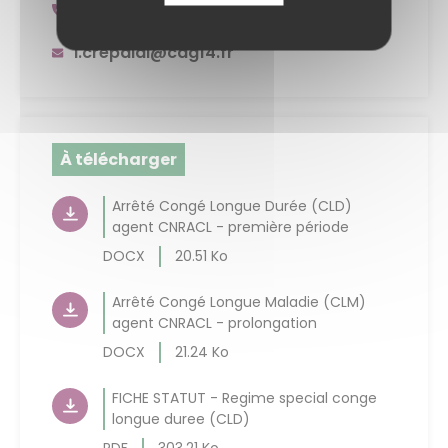
02 31 15 50 20
l.crepaldi@cdg14.fr
À télécharger
Arrêté Congé Longue Durée (CLD)
agent CNRACL - première période
DOCX
20.51 Ko
Arrêté Congé Longue Maladie (CLM)
agent CNRACL - prolongation
DOCX
21.24 Ko
FICHE STATUT - Regime special conge
longue duree (CLD)
PDF
303.21 Ko