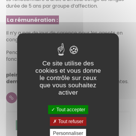
durée de 5 ans par groupe d’affection.
La rémunération :
Il n’y a pas de jour de carence pour les agents en
congé de longue maladie.
Pendant son congé de longue maladie, le
fonctionnaire est rémunéré comme suit :
Ce site utilise des
cookies et vous donne
plein traitement
pendant les 3 ans,
le contrôle sur ceux
demi-traitement
pendant les 2 années suivantes.
que vous souhaitez
activer
Liste des médecins agréés du Calvados
Tout accepter
Tout refuser
Laurence CREPALDI
Personnaliser