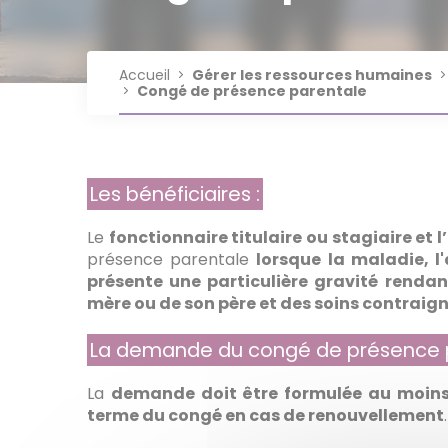
Indisponibilités physiques
imputable au service
Jour de carence
Nos fiches pratiques RH
Plateforme AGIRHE Cotisations
réglementation sur l'IA
Positions statutaires des
Protection Sociale
Mutation
Congés liés à la famille
Plateforme Données Sociales
Accueil
Gérer les ressources humaines
fonctionnaires
Service Juridique
Complémentaire - Mutuelle &
Congé de présence parentale
(RSU)
garantie maintien de salaire
Référents - Élus
Élections professionnelles 2026
Les bénéficiaires :
Le
fonctionnaire titulaire ou stagiaire et 
présence parentale
lorsque la maladie, l
présente une particulière gravité
rendan
mère ou de son père et des soins contraig
La demande du congé de présence p
La
demande doit être formulée au moins 
terme du congé en cas de renouvellement