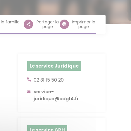
nce statutaire
 des archives
 (PEP'S)
rations & Avantages
 de solidarité
la famille
Partager la
Imprimer la
on interne - Listes
ers
n Cybersécurité
page
page
ude
Le service Juridique
02 31 15 50 20
service-
juridique@cdg14.fr
Le service GRH