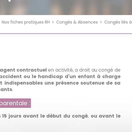
Professionnel
Perspectives & Enjeux
Rapport Social Unique (RSU)
Assura
Service
MEDTRA
CNRACL
Rémuné
Promotion Interne
Don de jours de congés
Recrutement
Journée
Nos fiches pratiques RH
Réseau Secrétaire Général de
Congés & Absences
Congés liés à 
Avancement de Grade -
Promoti
Financi
Référents - Agents
Missio
Mairie
Publicité légale
d'aptit
l’agent contractuel
en activité, a droit au congé de
'accident ou le handicap d'un enfant à charge
t indispensables une présence soutenue de sa
nants
.
arentale :
15 jours avant le début du congé
,
ou avant le
.