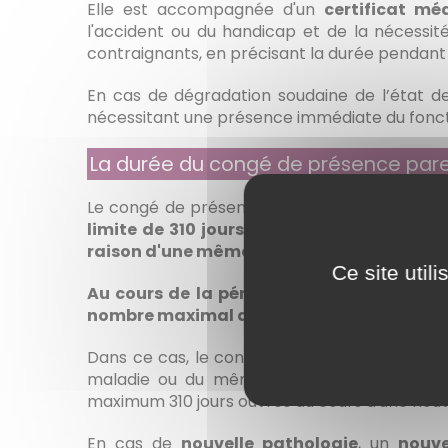
Elle est accompagnée d'un
certificat mé
l'accident ou du handicap et de la nécessit
contraignants, en précisant la durée pendant 
En cas de dégradation soudaine de l’état de
nécessitant une présence immédiate du fonctio
La durée du congé de présence pare
Le congé de présence parentale peut être
p
limite de 310 jours ouvrés au cours d'un
raison d'une même pathologie
.
Ce site util
Au cours de la période de 36 mois un nou
nombre maximal de 310 jours de congé est 
Dans ce cas, le congé de présence parentale
maladie ou du même handicap ou du fait de
maximum 310 jours ouvrés au cours d'une nouv
En cas de
nouvelle pathologie
, un
nouv