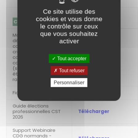
Ce site utilise des
cookies et vous donne
CST
le contrôle sur ceux
que vous souhaitez
Modèles de
délibérations
activer
concordantes pour la
création d'un CST
commun entre une
Télécharger
Tout accepter
collectivité et son
(ses)
Tout refuser
établissement(s)
rattaché(s).
Personnaliser
Fiche électeur CST
Télécharger
Guide élections
professionnelles CST
Télécharger
2026
Support Webinaire
CDG normands -