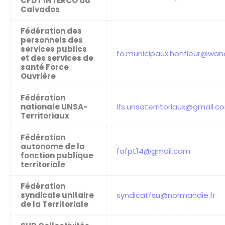
CFDT INTERCO du
Calvados
Fédération des
personnels des
services publics
fo.municipaux.honfleur@wan
et des services de
santé Force
Ouvrière
Fédération
nationale UNSA-
ifs.unsaterritoriaux@gmail.c
Territoriaux
Fédération
autonome de la
fafpt14@gmail.com
fonction publique
territoriale
Fédération
syndicale unitaire
syndicatfsu@normandie.fr
de la Territoriale