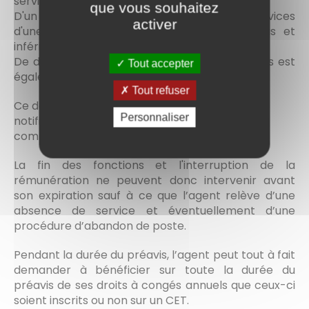
services
que vous souhaitez
D'un mois au moins s'il a accompli des services
activer
d'une durée égale ou supérieure à six mois et
inférieure à deux ans
De deux mois au moins si la durée des services est
Tout accepter
égale ou supérieure à deux ans
Tout refuser
Ce délai de préavis, qui débute le jour suivant la
Personnaliser
notification de la démission, s'impose à l'agent
comme à l'administration.
La fin des fonctions et l'interruption de la
rémunération ne peuvent donc intervenir avant
son expiration sauf à ce que l’agent relève d’une
absence de service et éventuellement d’une
procédure d’abandon de poste.
Pendant la durée du préavis, l’agent peut tout à fait
demander à bénéficier sur toute la durée du
préavis de ses droits à congés annuels que ceux-ci
soient inscrits ou non sur un CET.