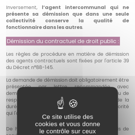
Inversement,
l’agent intercommunal qui ne
présente sa démission que dans une seule
collectivité conserve la qualité de
fonctionnaire dans les autres
.
Démission du contractuel de droit public :
Les règles de procédure en matière de démission
des agents contractuels sont fixées par l'article 39
du Décret n°88-145.
La demande de démission doit obligatoirement être
présentée par lettre recommandée avec
demande d'avis de réception ; l'agent est tenu de
respecter un
préavis
, variable en fonction de la
durée de services accomplie auprès de l'autorité
qui l'a recruté :
Ce site utilise des
cookies et vous donne
De huit jours s'il a accompli moins de six mois de
le contrôle sur ceux