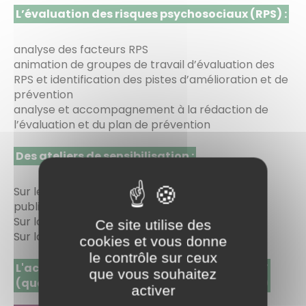
L’évaluation des risques psychosociaux (RPS) :
analyse des facteurs RPS
animation de groupes de travail d’évaluation des
RPS et identification des pistes d’amélioration et de
prévention
analyse et accompagnement à la rédaction de
l’évaluation et du plan de prévention
Des ateliers de sensibilisation :
Sur les risques psychosociaux pour différents
publics : agents, encadrants, élus
Sur la gestion de conflits
Ce site utilise des
Sur la communication non violente…
cookies et vous donne
le contrôle sur ceux
L'accompagnement d’une démarche QVCT
que vous souhaitez
(qualité de vie et des conditions de travail)
activer