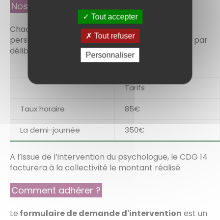
Nos Tarifs :
Tout accepter
Chaque intervention fera l’objet d’un devis
Tout refuser
personnalisé selon les tarifs fixés annuellement par
délibération, à savoir pour 2024 :
Personnaliser
Tarifs
Taux horaire
85€
La demi-journée
350€
A l’issue de l’intervention du psychologue, le CDG 14
facturera à la collectivité le montant réalisé.
Comment adhérer ?
Le
formulaire de demande d'intervention
est un