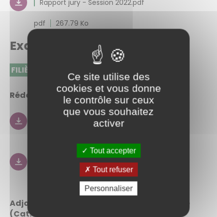
Rapport jury - Session 2022.pdf
pdf
267.79 Ko
Examen Professionnel
FILIÈRE ADMINISTRATIVE
Ce site utilise des
cookies et vous donne
Rédacteur principal de 1ère classe (Cat. B)
le contrôle sur ceux
que vous souhaitez
Rapport jury - Session 2022.pdf
activer
pdf
732.63 Ko
Tout accepter
Rapport Jury - Session 2024.pdf
Tout refuser
pdf
676.82 Ko
Personnaliser
Adjoint Administratif Principal 2ème classe
(Cat. C)