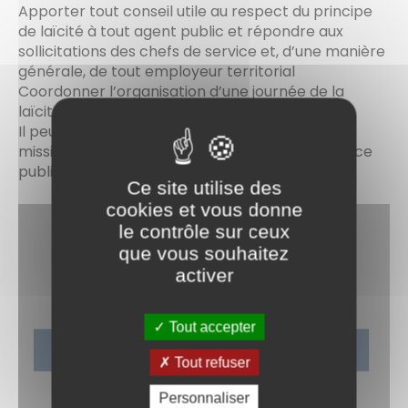
Apporter tout conseil utile au respect du principe
de laïcité à tout agent public et répondre aux
sollicitations des chefs de service et, d’une manière
générale, de tout employeur territorial
Coordonner l’organisation d’une journée de la
laïcité le 9 décembre de chaque année
Il peut aussi se voir confier la réalisation d’une
mission de médiation entre les usagers du service
public et l’administration
Ce site utilise des
cookies et vous donne
le contrôle sur ceux
que vous souhaitez
activer
Tout accepter
Tout refuser
Personnaliser