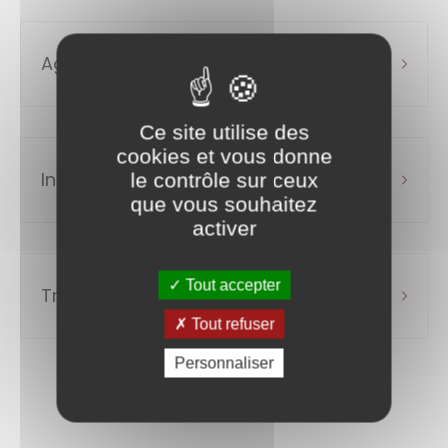
Agents contractuels de droit public
Ce site utilise des
cookies et vous donne
Intégration directe
le contrôle sur ceux
que vous souhaitez
activer
Tout accepter
Travailleurs reconnus handicapés
Tout refuser
Personnaliser