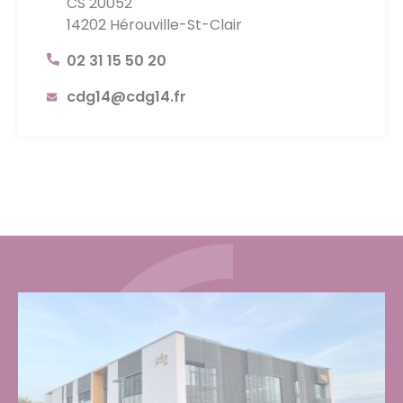
CS 20052
14202 Hérouville-St-Clair
02 31 15 50 20
cdg14@cdg14.fr